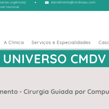
apenas urgências)
atendimento@cmdviseu.com
vel nacional
A Clínica
Serviços e Especialidades
Caso
UNIVERSO CMDV
mento - Cirurgia Guiada por Comp