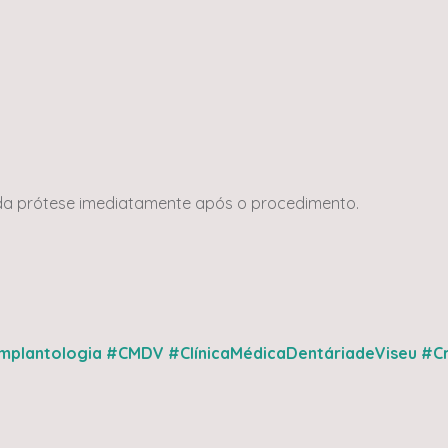
da prótese imediatamente após o procedimento.
mplantologia
#CMDV
#ClínicaMédicaDentáriadeViseu
#Cr