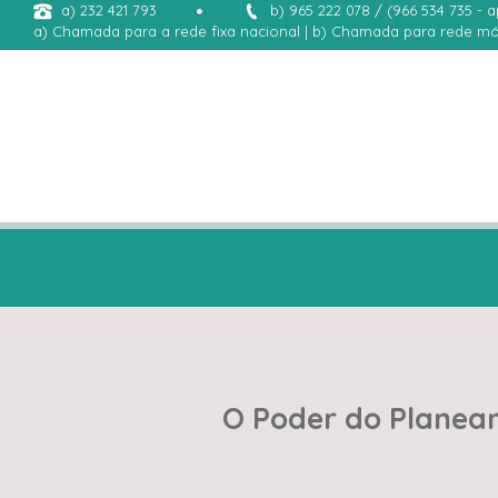
a) 232 421 793
b) 965 222 078 / (966 534 735 - 
a) Chamada para a rede fixa nacional | b) Chamada para rede mó
O Poder do Planea