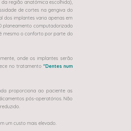
l da região anatómica escolhida),
essidade de cortes na gengiva do
al dos implantes varia apenas em
. O planeamento computadorizado
 é mesmo o conforto por parte do
amente, onde os implantes serão
ntece no tratamento
"Dentes num
iada proporciona ao paciente as
edicamentos pós-operatórios. Não
 reduzido.
em um custo mais elevado.