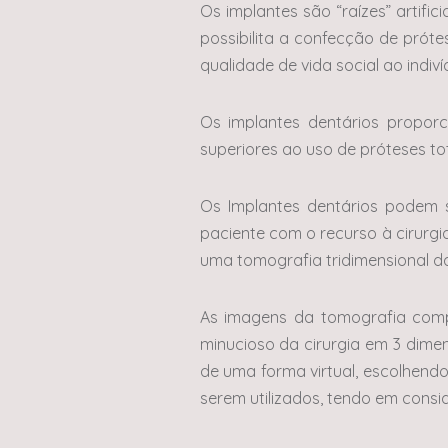
Os implantes são “raízes” artific
possibilita a confecção de próte
qualidade de vida social ao indiví
Os implantes dentários proporc
superiores ao uso de próteses tot
Os Implantes dentários podem 
paciente com o recurso à cirurgi
uma tomografia tridimensional d
As imagens da tomografia comp
minucioso da cirurgia em 3 dime
de uma forma virtual, escolhend
serem utilizados, tendo em consi