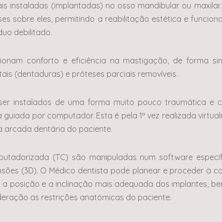
iais instaladas (implantadas) no osso mandibular ou maxilar. 
ses sobre eles, permitindo a reabilitação estética e funcion
duo debilitado.
ionam conforto e eficiência na mastigação, de forma sim
ais (dentaduras) e próteses parciais removíveis.
ser instalados de uma forma muito pouco traumática e c
a guiada por computador. Esta é pela 1ª vez realizada virtu
a arcada dentária do paciente.
utadorizada (TC) são manipuladas num software específ
nsões (3D). O Médico dentista pode planear e proceder à c
o a posição e a inclinação mais adequada dos implantes, 
deração as restrições anatómicas do paciente.