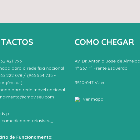
TACTOS
COMO CHEGAR
232 421 793
Av. Dr. António José de Almeid
ada para a rede fixa nacional
nº 267, 1º Frente Esquerdo
65 222 078 / (966 534 735 -
urgências)
3510-047 Viseu
ada para rede móvel nacional
endimento@cmdviseu.com
Ver mapa
dv.pt
inicamedicadentariaviseu_
ário de Funcionamento: