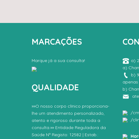
MARCAÇÕES
CON
Marque já a sua consulta!
a) 
a) Cham
b) 9
apenas 
QUALIDADE
b) Cham
at
»»O nosso corpo clínico proporciona-
/cm
lhe um atendimento personalizado,
/cl
atento e rigoroso durante toda a
consulta.»» Entidade Reguladora da
Saúde Nº Registo: 12582 | Estab.:
Hor