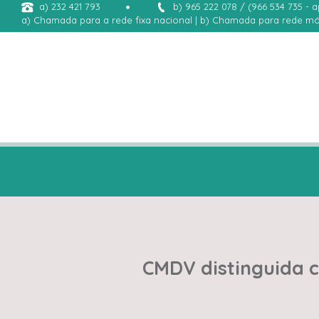
a) 232 421 793
b) 965 222 078 / (966 534 735 - 
a) Chamada para a rede fixa nacional | b) Chamada para rede mó
CMDV distinguida 