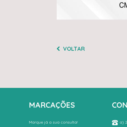
VOLTAR
MARCAÇÕES
CON
Marque já a sua consulta!
a) 