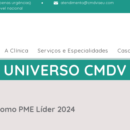
apenas urgências)
atendimento@cmdviseu.com
vel nacional
A Clínica
Serviços e Especialidades
Caso
UNIVERSO CMDV
como PME Líder 2024