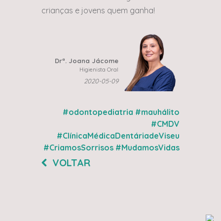
crianças e jovens quem ganha!
Drª. Joana Jácome
Higienista Oral
2020-05-09
#odontopediatria
#mauhálito
#CMDV
#ClínicaMédicaDentáriadeViseu
#CriamosSorrisos
#MudamosVidas
VOLTAR