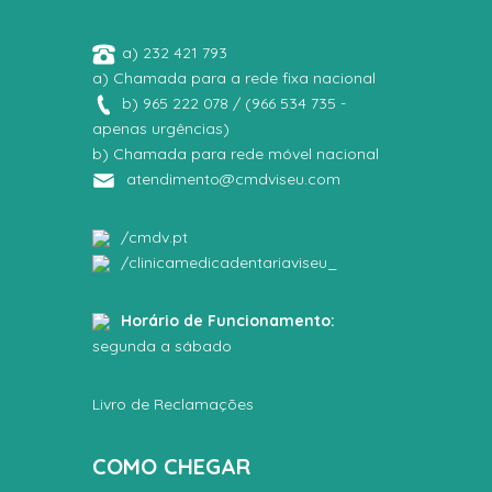
a) 232 421 793
a) Chamada para a rede fixa nacional
b) 965 222 078 / (966 534 735 -
apenas urgências)
b) Chamada para rede móvel nacional
atendimento@cmdviseu.com
/cmdv.pt
/clinicamedicadentariaviseu_
Horário de Funcionamento:
segunda a sábado
Livro de Reclamações
COMO CHEGAR