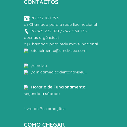
CONTACTOS
a) 232 421 793
a) Chamada para a rede fixa nacional
b) 965 222 078 / (966 534 735 -
apenas urgências)
b) Chamada para rede móvel nacional
atendimento@cmdviseu.com
/cmdv.pt
/clinicamedicadentariaviseu_
Horário de Funcionamento:
segunda a sábado
Livro de Reclamações
COMO CHEGAR